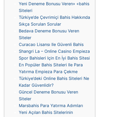
Yeni Deneme Bonusu Veren» «bahis
Siteleri
Türkiye’de Çevrimiçi Bahis Hakkında
Sıkça Sorulan Sorular
Bedava Deneme Bonusu Veren
Siteler
Curacao Lisansı Ile Güvenli Bahis
Shangri La – Online Casino Empieza
Spor Bahisleri Için En İyi Bahis Sitesi
En Popüler Bahis Siteleri Ile Para
Yatırma Empieza Para Çekme
Türkiye’deki Online Bahis Siteleri Ne
Kadar Güvenlidir?
Güncel Deneme Bonusu Veren
Siteler
Marsbahis Para Yatırma Adımları
Yeni Açılan Bahis Sitelerinin