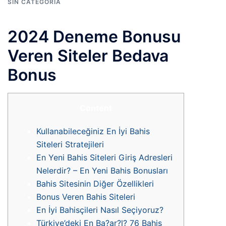
SIN CATEGORÍA
2024 Deneme Bonusu
Veren Siteler Bedava
Bonus
Content
Kullanabileceğiniz En İyi Bahis
Siteleri Stratejileri
En Yeni Bahis Siteleri Giriş Adresleri
Nelerdir? – En Yeni Bahis Bonusları
Bahis Sitesinin Diğer Özellikleri
Bonus Veren Bahis Siteleri
En İyi Bahisçileri Nasıl Seçiyoruz?
Türkiye’deki En Ba?ar?l? 76 Bahis