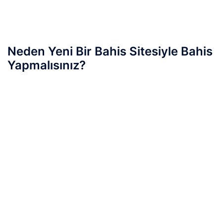
adlandırılan bu koşullar, bahis siteleri arasında
değişiklik gösteriyor.
Neden Yeni Bir Bahis Sitesiyle Bahis
Yapmalısınız?
Güvenilir ve lisanslı olanlar genel olarak online olarak
destek vermektedir. Oyuncular, bonusları kullanmadan
önce bu şartları dikkatlice okumalı ve anlamalıdır. İlk
üye olma sonucunda yeni sitelere özellikle yatırımsız
olarak oynamaya başlayabilirsiniz.
Farklı bir bahisçide 4/1 elde edebilecekken neden
5/1’e bahis yapasınız ki?
Özellikle para yasa dışı bahis, yurt dışı bahis,
illegitimate bahis gibi kavramların sıklıkla
kullanılması böyle bir algıya neden olmuştur.