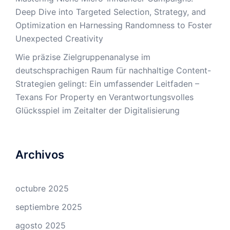
Deep Dive into Targeted Selection, Strategy, and
Optimization
en
Harnessing Randomness to Foster
Unexpected Creativity
Wie präzise Zielgruppenanalyse im
deutschsprachigen Raum für nachhaltige Content-
Strategien gelingt: Ein umfassender Leitfaden –
Texans For Property
en
Verantwortungsvolles
Glücksspiel im Zeitalter der Digitalisierung
Archivos
octubre 2025
septiembre 2025
agosto 2025