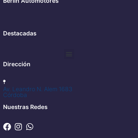
Berlín Automotores
Destacadas
Dirección
Av. Leandro N. Alem 1683
Córdoba
Nuestras Redes