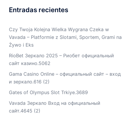
Entradas recientes
Czy Twoja Kolejna Wielka Wygrana Czeka w
Vavada – Platformie z Slotami, Sportem, Grami na
Żywo i Eks
RioBet Зеркало 2025 – Риобет официальный
сайт казино.5062
Gama Casino Online – официальный сайт – вход
и зеркало.616 (2)
Gates of Olympus Slot Trkiye.3689
Vavada Зеркало Вход на официальный
сайт.4645 (2)