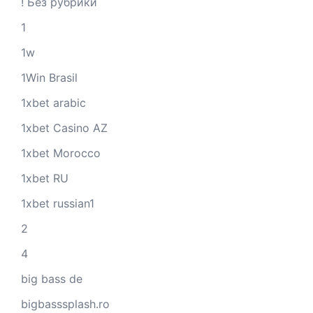
! Без рубрики
1
1w
1Win Brasil
1xbet arabic
1xbet Casino AZ
1xbet Morocco
1xbet RU
1xbet russian1
2
4
big bass de
bigbasssplash.ro