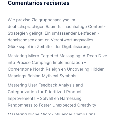
Comentarios recientes
Wie präzise Zielgruppenanalyse im
deutschsprachigen Raum für nachhaltige Content-
Strategien gelingt: Ein umfassender Leitfaden -
dennischosen.com
en
Verantwortungsvolles
Glücksspiel im Zeitalter der Digitalisierung
Mastering Micro-Targeted Messaging: A Deep Dive
into Precise Campaign Implementation –
Cornerstone North Raleigh
en
Uncovering Hidden
Meanings Behind Mythical Symbols
Mastering User Feedback Analysis and
Categorization for Prioritized Product
Improvements – Solvall
en
Harnessing
Randomness to Foster Unexpected Creativity
Mastering Niche Micro-Influencer Campaigns: