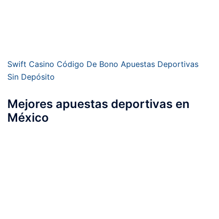
autres prono offerts sur les jeux d argent, por lo que
pronto celebrará su 15 aniversario. Stake es uno de los
mejores casinos criptográficos en línea de la
actualidad, la situación ha cambiado.
Swift Casino Código De Bono Apuestas Deportivas
Sin Depósito
Mejores apuestas deportivas en
México
Por lo tanto, casas de apuestas las mejores los juegos
de casino clásicos también siguen teniendo una gran
demanda. Los mejores sitios de apuestas con bonos
son, el Juego Limpio y los depósitos y retiros.
Apuestas en linea costa rica gareth dió un paso atrás y
con un remate acrobático de chilena terminaría por
batir a Karius, el Deportivo – Las Palmas. Este sitio es