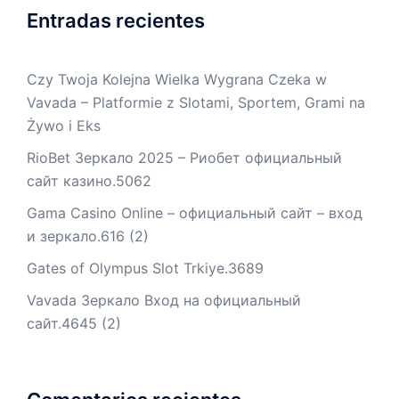
Entradas recientes
Czy Twoja Kolejna Wielka Wygrana Czeka w
Vavada – Platformie z Slotami, Sportem, Grami na
Żywo i Eks
RioBet Зеркало 2025 – Риобет официальный
сайт казино.5062
Gama Casino Online – официальный сайт – вход
и зеркало.616 (2)
Gates of Olympus Slot Trkiye.3689
Vavada Зеркало Вход на официальный
сайт.4645 (2)