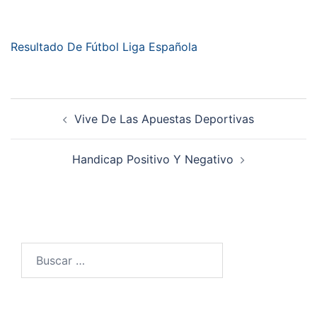
empates y 6 derrotas como visitante.
Resultado De Fútbol Liga Española
Vive De Las Apuestas Deportivas
Handicap Positivo Y Negativo