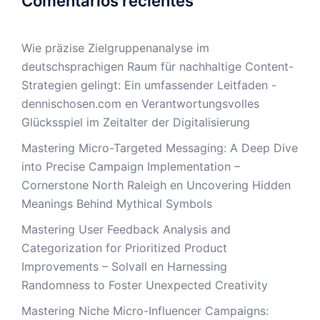
Comentarios recientes
Wie präzise Zielgruppenanalyse im
deutschsprachigen Raum für nachhaltige Content-
Strategien gelingt: Ein umfassender Leitfaden -
dennischosen.com
en
Verantwortungsvolles
Glücksspiel im Zeitalter der Digitalisierung
Mastering Micro-Targeted Messaging: A Deep Dive
into Precise Campaign Implementation –
Cornerstone North Raleigh
en
Uncovering Hidden
Meanings Behind Mythical Symbols
Mastering User Feedback Analysis and
Categorization for Prioritized Product
Improvements – Solvall
en
Harnessing
Randomness to Foster Unexpected Creativity
Mastering Niche Micro-Influencer Campaigns: