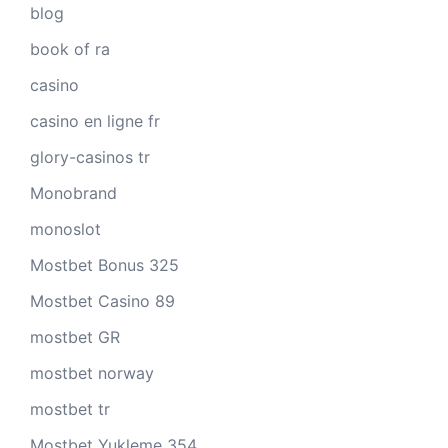
blog
book of ra
casino
casino en ligne fr
glory-casinos tr
Monobrand
monoslot
Mostbet Bonus 325
Mostbet Casino 89
mostbet GR
mostbet norway
mostbet tr
Mostbet Yukleme 354