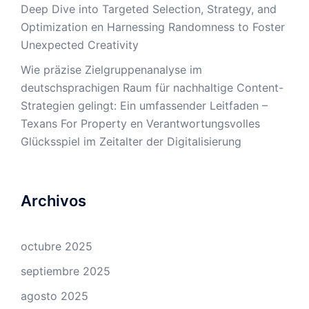
Deep Dive into Targeted Selection, Strategy, and
Optimization
en
Harnessing Randomness to Foster
Unexpected Creativity
Wie präzise Zielgruppenanalyse im
deutschsprachigen Raum für nachhaltige Content-
Strategien gelingt: Ein umfassender Leitfaden –
Texans For Property
en
Verantwortungsvolles
Glücksspiel im Zeitalter der Digitalisierung
Archivos
octubre 2025
septiembre 2025
agosto 2025