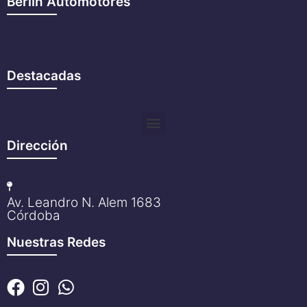
Berlín Automotores
Destacadas
Dirección
Av. Leandro N. Alem 1683
Córdoba
Nuestras Redes