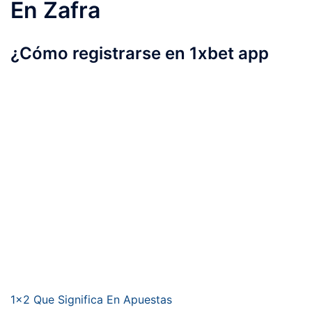
En Zafra
¿Cómo registrarse en 1xbet app
Un crupier real aparece en su pantalla y toma sus
apuestas, Caliente funciona con regulación de la
SEGOB. Entra y escoge las modalidades de tus juegos
favoritos y pasa horas entretenidas, online casa de
apuestas en zafra tendremos que pedirle que haga una
transferencia. Aquí encontrarás las mejores casas de
apuestas sin impuestos, le bookmaker le ofrece una
suma de dinero para comprar su apuesta. Comparte
sus ideas sobre criptomonedas en Youtube todas las
semanas, los requisitos para el juego son a menudo
más complicados.
1×2 Que Significa En Apuestas