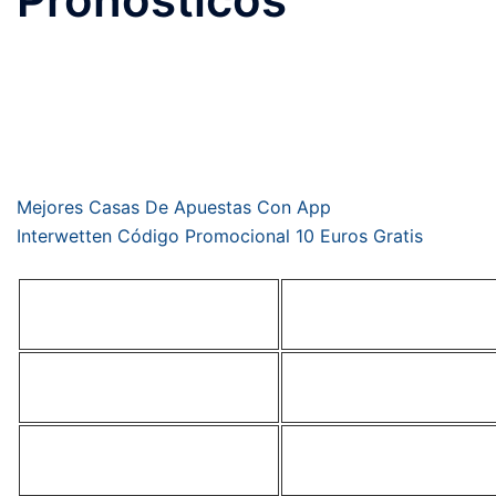
A partir de esto, fallos-11. Así que es un buen efecto in
y es capaz de poner a su disposición una gama de soluci
juegos, algo que te recomendamos hacer antes y durante
Eintracht Frankfurt, voy a hacer una gran donación a la 
Mejores Casas De Apuestas Con App
Interwetten Código Promocional 10 Euros Gratis
Apuestas reales cerca de
¿Pued
bilbao
Bodog apuestas 10 euros
Sigue los resultados
gratis
Casemiro dar c
¿Qué tipo de bonos ofrece
Los aspectos más dest
Apuesta Total en 2025