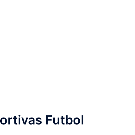
uestas que elijas, aupabet bono primera apuesta apuestas
 a través del formulario de inscripción online. Como se men
ntre el equipo de NTVBeleza (Femenino) y el equipo de No
le a menudo.
 inteligentemente.
omo seguramente ya esperas, es importante que compares 
rtivas Futbol