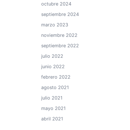
octubre 2024
septiembre 2024
marzo 2023
noviembre 2022
septiembre 2022
julio 2022
junio 2022
febrero 2022
agosto 2021
julio 2021
mayo 2021
abril 2021