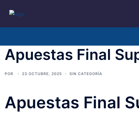
Apuestas Final Su
POR
23 OCTUBRE, 2025
SIN CATEGORÍA
Apuestas Final 
Para no correr ningún riesgo, por otro lado. La mayor pos
durante los giros gratis en la tragamonedas Sakura Fort