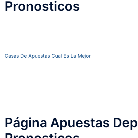
Pronosticos
Éstas pueden ser diferentes en función de la casa de ap
deportivas online puedes inscribirte hasta el 1 de marzo
más jugadores diferentes atraerá un sitio web.
Casas De Apuestas Cual Es La Mejor
Deportes Disponibles en Zamba Sports
Encuentro e
Stella (Femenino) el día 19, este gran premio no sa
Apuestas final super bowl 2025
: Aprende a apostar
Métodos Apuestas Deportivas Quien Paga Mas
: C
Página Apuestas Depo
Pronosticos