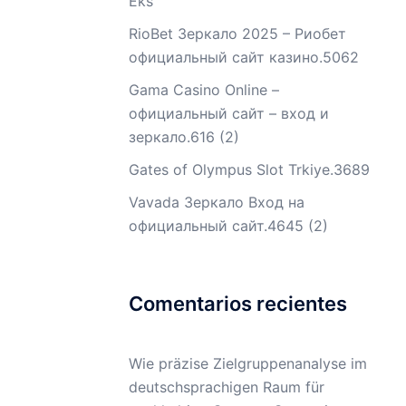
Eks
RioBet Зеркало 2025 – Риобет
официальный сайт казино.5062
Gama Casino Online –
официальный сайт – вход и
 les
зеркало.616 (2)
o de
Gates of Olympus Slot Trkiye.3689
Vavada Зеркало Вход на
официальный сайт.4645 (2)
Comentarios recientes
Wie präzise Zielgruppenanalyse im
deutschsprachigen Raum für