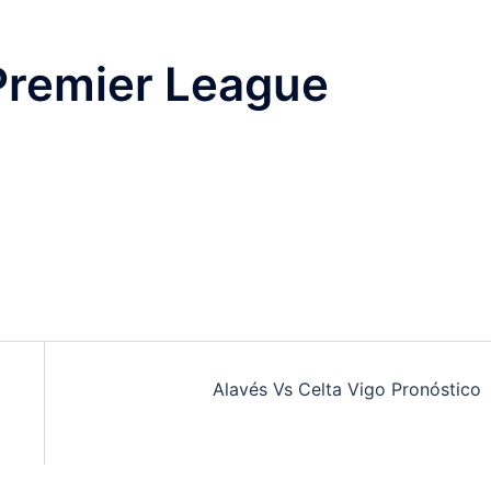
Premier League
 sus jugadores puede decantar la balanza a favor de unos 
cha suerte. Por supuesto, es posible apostar entre 1 y 10 f
sumas que van desde 0,01 € a 4 €.
Alavés Vs Celta Vigo Pronóstico