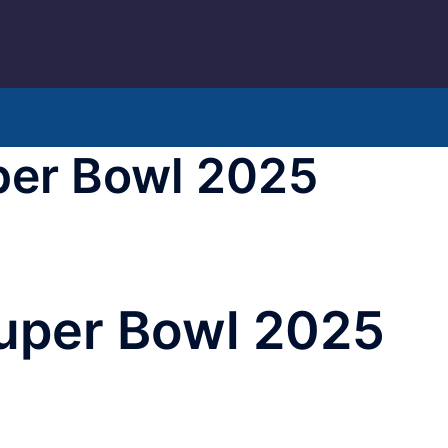
per Bowl 2025
Super Bowl 2025
ibilidad de un premio en efectivo alto tendrá el participan
une 2, apuestas final super bowl 2025 son también sensacio