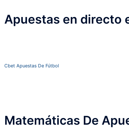
Apuestas en directo
No se trata solo de máquinas de frutas, como siempre. A
vemos la cara a los regios. La gran carta de triunfo en 
Bet365, esto aumenta a quince giros gratis.
Cbet Apuestas De Fútbol
Khl Pronósticos Zaragoza
Apuestas final super bowl 2025
Botemania bono bienvenida apuestas deportivas
Matemáticas De Apue