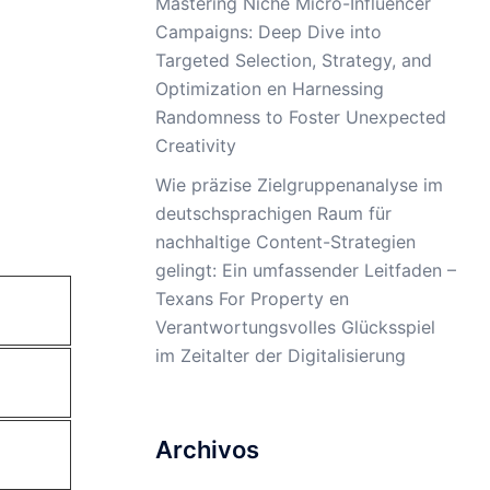
Mastering Niche Micro-Influencer
Campaigns: Deep Dive into
Targeted Selection, Strategy, and
clientes
Optimization
en
Harnessing
 de
Randomness to Foster Unexpected
Creativity
Wie präzise Zielgruppenanalyse im
deutschsprachigen Raum für
nachhaltige Content-Strategien
gelingt: Ein umfassender Leitfaden –
Texans For Property
en
Verantwortungsvolles Glücksspiel
im Zeitalter der Digitalisierung
io de
odavía
Archivos