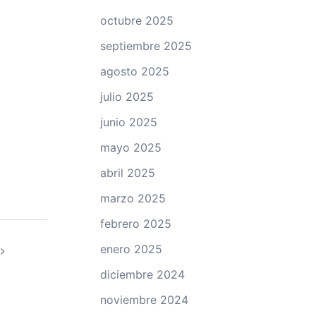
octubre 2025
septiembre 2025
agosto 2025
u otros.
julio 2025
ichas por
junio 2025
mayo 2025
abril 2025
marzo 2025
febrero 2025
enero 2025
diciembre 2024
noviembre 2024