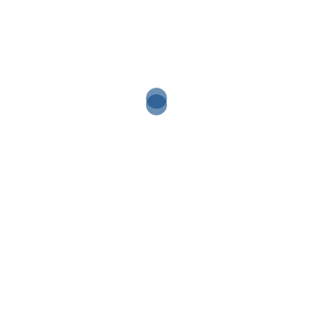
abril 2021
Categorías
! Без рубрики
1
1w
1Win Brasil
1xbet arabic
1xbet Casino AZ
1xbet Morocco
1xbet RU